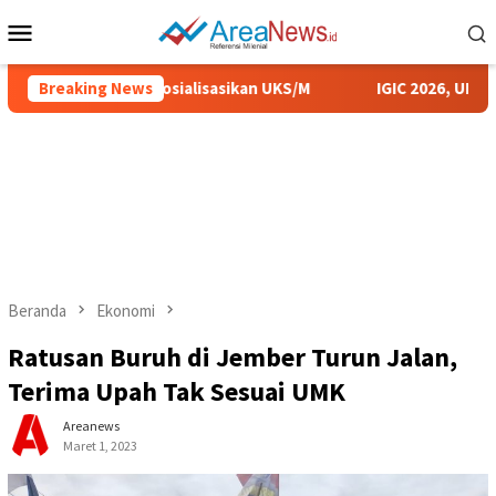
Loncat
Menu
ke
Mobile
konten
mkab Sumenep Sosialisasikan UKS/M
Breaking News
IGIC 2026, UIN KHA
Beranda
Ekonomi
Ratusan Buruh di Jember Turun Jalan,
Terima Upah Tak Sesuai UMK
Areanews
Maret 1, 2023