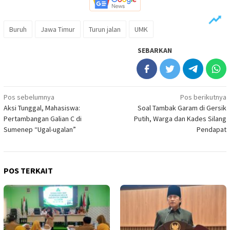
Buruh
Jawa Timur
Turun jalan
UMK
SEBARKAN
Navigasi
Pos sebelumnya
Pos berikutnya
Aksi Tunggal, Mahasiswa:
Soal Tambak Garam di Gersik
pos
Pertambangan Galian C di
Putih, Warga dan Kades Silang
Sumenep “Ugal-ugalan”
Pendapat
POS TERKAIT