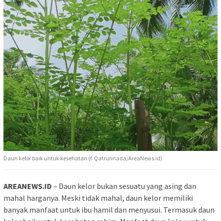
Daun kelor baik untuk kesehatan (f. Qatrunnada/AreaNews.id)
AREANEWS.ID
– Daun kelor bukan sesuatu yang asing dan
mahal harganya. Meski tidak mahal, daun kelor memiliki
banyak manfaat untuk ibu hamil dan menyusui. Termasuk daun