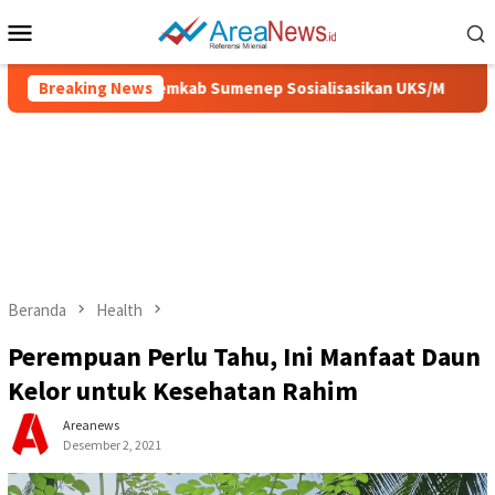
Loncat
Menu
ke
Mobile
konten
h dan Sehat, Pemkab Sumenep Sosialisasikan UKS/M
Breaking News
IGIC
Beranda
Health
Perempuan Perlu Tahu, Ini Manfaat Daun
Kelor untuk Kesehatan Rahim
Areanews
Desember 2, 2021