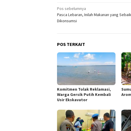
Navigasi
Pos sebelumnya
Pasca Lebaran, Inilah Makanan yang Sebai
pos
Dikonsumsi
POS TERKAIT
Komitmen Tolak Reklamasi,
Sumu
Warga Gersik Putih Kembali
Arom
Usir Ekskavator