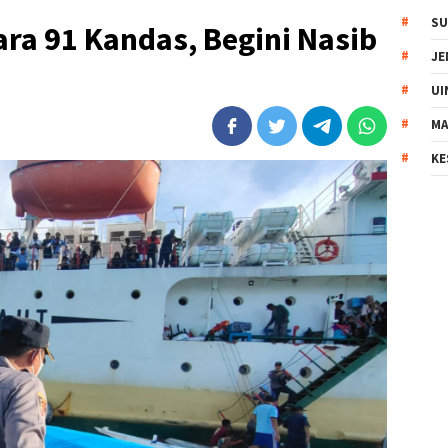
SU
ra 91 Kandas, Begini Nasib
JE
UI
MA
KE