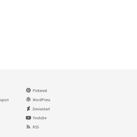
Pinterest
eupon
WordPress
n
Deviantart
Youtube
RSS