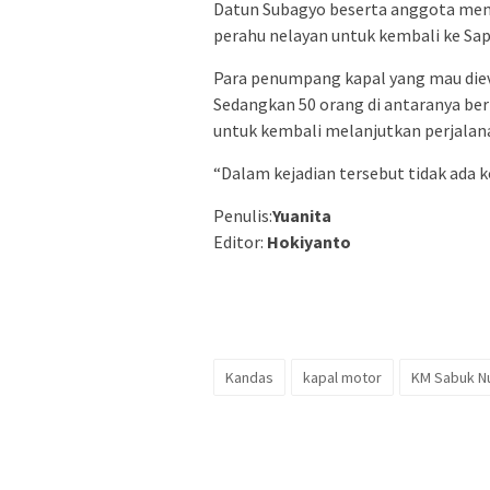
Datun Subagyo beserta anggota m
perahu nelayan untuk kembali ke Sa
Para penumpang kapal yang mau diev
Sedangkan 50 orang di antaranya ber
untuk kembali melanjutkan perjalan
“Dalam kejadian tersebut tidak ada k
Penulis:
Yuanita
Editor:
Hokiyanto
Kandas
kapal motor
KM Sabuk N