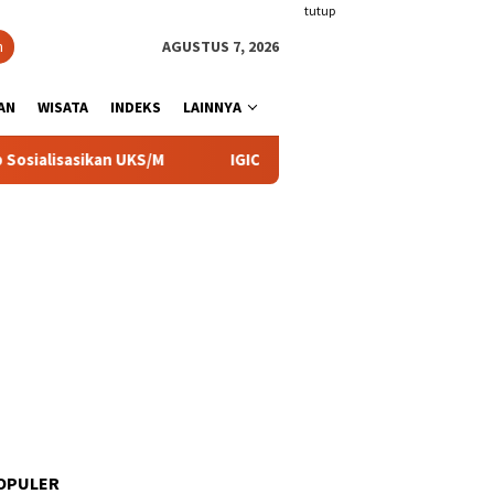
tutup
n
AGUSTUS 7, 2026
AN
WISATA
INDEKS
LAINNYA
an UKS/M
IGIC 2026, UIN KHAS Mendukung Upaya Memban
OPULER