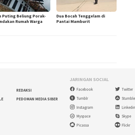
n Puting Beliung Porak-
Dua Bocah Tenggelam di
ndakan Rumah Warga
Pantai Mamburit
JARINGAN SOCIAL
Facebook
Twitter
REDAKSI
Tumblr
Stumbl
LE
PEDOMAN MEDIA SIBER
Instagram
Linkedi
Myspace
Skype
Picassa
Flickr