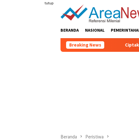
Loncat
tutup
ke
konten
BERANDA
NASIONAL
PEMERINTAHA
Breaking News
Ciptakan Lingkunga
Beranda
Peristiwa