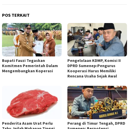
POS TERKAIT
Bupati Fauzi Tegaskan
Pengelolaan KDMP, Komisi II
Komitmen Pemerintah Dalam
DPRD Sumenep:Pengurus
Mengembangkan Koperasi
Kooperasi Harus Memiliki
Rencana Usaha Sejak Awal
Penderita Asam Urat Perlu
Perang di Timur Tengah, DPRD
Tahu, Inilah Makanan Tinggi
Sumenep: Berpotensi