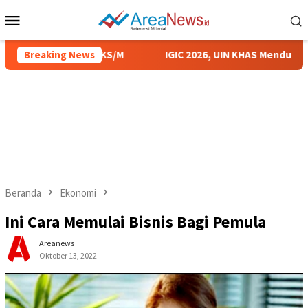
Loncat
Menu
ke
Mobile
konten
ialisasikan UKS/M
Breaking News
IGIC 2026, UIN KHAS Mendukung Upay
Beranda
Ekonomi
Ini Cara Memulai Bisnis Bagi Pemula
Areanews
Oktober 13, 2022