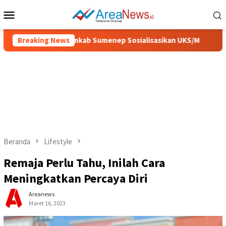
Loncat
Menu
ke
Mobile
konten
dan Sehat, Pemkab Sumenep Sosialisasikan UKS/M
Breaking News
IGIC 2
Beranda
Lifestyle
Remaja Perlu Tahu, Inilah Cara
Meningkatkan Percaya Diri
Areanews
Maret 16, 2023