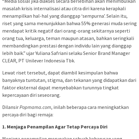
“Media sosial jika diakses secara berlebihan akan menimbulkan
masalah krisis internalisasi atau citra diri karena kerapkali
menampilkan hal-hal yang dianggap ‘sempurna’. Selain itu,
riset yang sama menunjukkan bahwa 55% generasi muda sering
mendapat kritik negatif dari orang-orang sekitarnya seperti
orang tua, keluarga, teman maupun atasan, bahkan seringkali
membandingkan prestasi dengan individu lain yang dianggap
lebih baik.” ujar Yuliana Safriani selaku Senior Brand Manager
CLEAR, PT Unilever Indonesia Tbk.
Lewat riset tersebut, dapat diambil kesimpulan bahwa
banyaknya tuntutan, stigma, dan tekanan yang didapatkan dari
faktor eksternal dapat menyebabkan turunnya tingkat
kepercayaan diri seseorang.
Dilansir
Popmama.com
, inilah beberapa cara meningkatkan
percaya diri bagi remaja:
1. Menjaga Penampilan Agar Tetap Percaya Diri
Menjaga penampilan merupakan sebuah keharusan yang