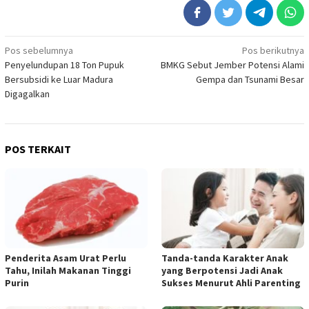
Navigasi
Pos sebelumnya
Pos berikutnya
Penyelundupan 18 Ton Pupuk
BMKG Sebut Jember Potensi Alami
pos
Bersubsidi ke Luar Madura
Gempa dan Tsunami Besar
Digagalkan
POS TERKAIT
Penderita Asam Urat Perlu
Tanda-tanda Karakter Anak
Tahu, Inilah Makanan Tinggi
yang Berpotensi Jadi Anak
Purin
Sukses Menurut Ahli Parenting