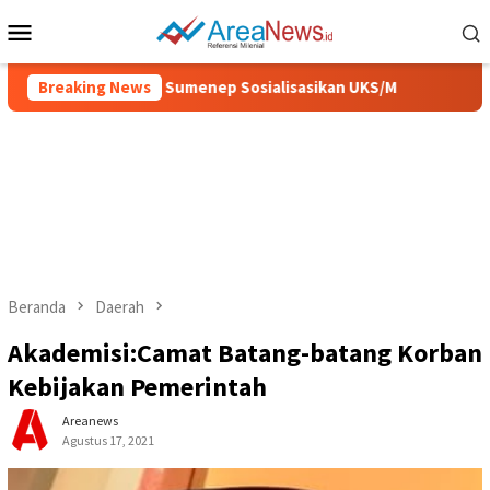
Loncat
Menu
ke
Mobile
konten
Sehat, Pemkab Sumenep Sosialisasikan UKS/M
Breaking News
IGIC 2026,
Beranda
Daerah
Akademisi:Camat Batang-batang Korban
Kebijakan Pemerintah
Areanews
Agustus 17, 2021