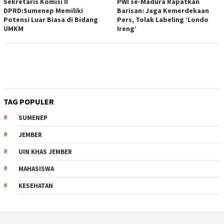
Sekretaris Komisi II
PWI se-Madura Rapatkan
DPRD:Sumenep Memiliki
Barisan: Jaga Kemerdekaan
Potensi Luar Biasa di Bidang
Pers, Tolak Labeling ‘Londo
UMKM
Ireng’
TAG POPULER
SUMENEP
JEMBER
UIN KHAS JEMBER
MAHASISWA
KESEHATAN