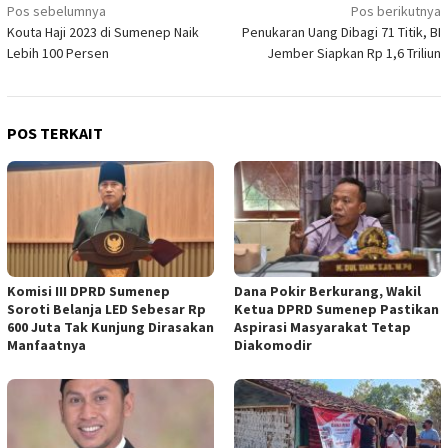
Navigasi
Pos sebelumnya
Pos berikutnya
Kouta Haji 2023 di Sumenep Naik
Penukaran Uang Dibagi 71 Titik, BI
pos
Lebih 100 Persen
Jember Siapkan Rp 1,6 Triliun
POS TERKAIT
Komisi III DPRD Sumenep
Dana Pokir Berkurang, Wakil
Soroti Belanja LED Sebesar Rp
Ketua DPRD Sumenep Pastikan
600 Juta Tak Kunjung Dirasakan
Aspirasi Masyarakat Tetap
Manfaatnya
Diakomodir