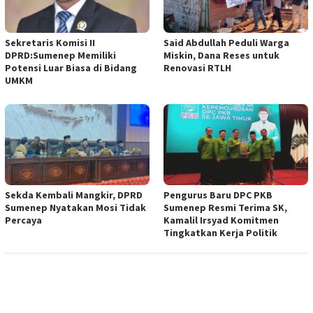
Sekretaris Komisi II
Said Abdullah Peduli Warga
DPRD:Sumenep Memiliki
Miskin, Dana Reses untuk
Potensi Luar Biasa di Bidang
Renovasi RTLH
UMKM
Sekda Kembali Mangkir, DPRD
Pengurus Baru DPC PKB
Sumenep Nyatakan Mosi Tidak
Sumenep Resmi Terima SK,
Percaya
Kamalil Irsyad Komitmen
Tingkatkan Kerja Politik