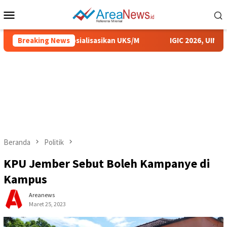
Loncat
Menu
ke
Mobile
konten
kab Sumenep Sosialisasikan UKS/M
Breaking News
IGIC 2026, UIN KHAS
Beranda
Politik
KPU Jember Sebut Boleh Kampanye di
Kampus
Areanews
Maret 25, 2023