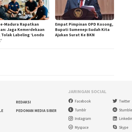
se-Madura Rapatkan
Empat Pimpinan OPD Kosong,
san: Jaga Kemerdekaan
Bupati Sumenep:Sudah Kita
, Tolak Labeling ‘Londo
Ajukan Surat Ke BKN
’
JARINGAN SOCIAL
Facebook
Twitter
REDAKSI
Tumblr
Stumbl
LE
PEDOMAN MEDIA SIBER
Instagram
Linkedi
Myspace
Skype