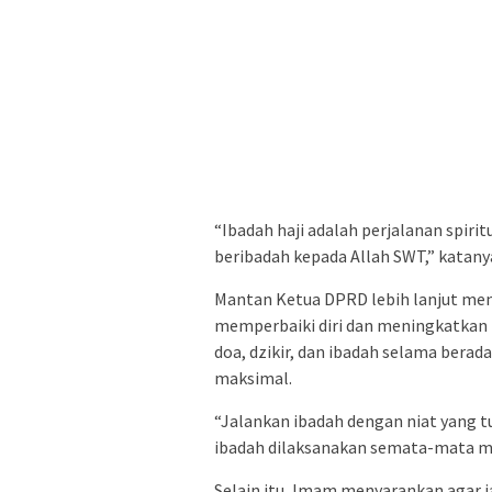
“Ibadah haji adalah perjalanan spiri
beribadah kepada Allah SWT,” katany
Mantan Ketua DPRD lebih lanjut men
memperbaiki diri dan meningkatkan
doa, dzikir, dan ibadah selama berada
maksimal.
“Jalankan ibadah dengan niat yang t
ibadah dilaksanakan semata-mata men
Selain itu, Imam menyarankan agar