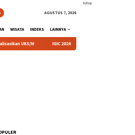
tutup
n
AGUSTUS 7, 2026
AN
WISATA
INDEKS
LAINNYA
KS/M
IGIC 2026, UIN KHAS Mendukung Upaya Membangun 
OPULER