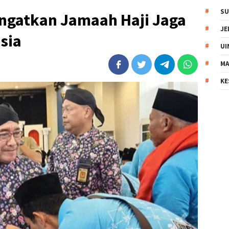
SU
ngatkan Jamaah Haji Jaga
JE
sia
UI
MA
KE