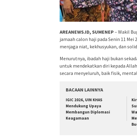
AREANEWS.ID, SUMENEP
– Wakil Bu
jamaah calon haji pada Senin 11 Me
menjaga niat, kekhusyukan, dan solid
Menurutnya, ibadah haji bukan sekada
untuk mendekatkan diri kepada Alla
secara menyeluruh, baik fisik, mental
BACAAN LAINNYA
IGIC 2026, UIN KHAS
Ki
Mendukung Upaya
Su
Membangun Diplomasi
Wa
Keagamaan
Me
Bu