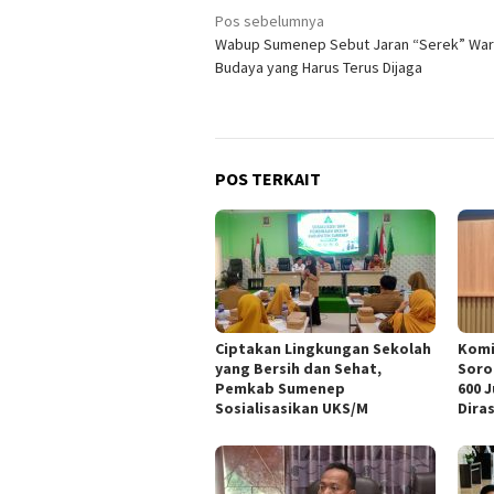
Navigasi
Pos sebelumnya
Wabup Sumenep Sebut Jaran “Serek” War
pos
Budaya yang Harus Terus Dijaga
POS TERKAIT
Ciptakan Lingkungan Sekolah
Komi
yang Bersih dan Sehat,
Soro
Pemkab Sumenep
600 
Sosialisasikan UKS/M
Dira