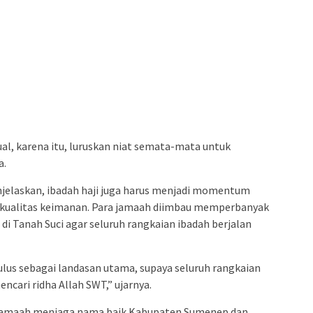
tual, karena itu, luruskan niat semata-mata untuk
a.
jelaskan, ibadah haji juga harus menjadi momentum
 kualitas keimanan. Para jamaah diimbau memperbanyak
 di Tanah Suci agar seluruh rangkaian ibadah berjalan
ulus sebagai landasan utama, supaya seluruh rangkaian
cari ridha Allah SWT,” ujarnya.
 jamaah menjaga nama baik Kabupaten Sumenep dan