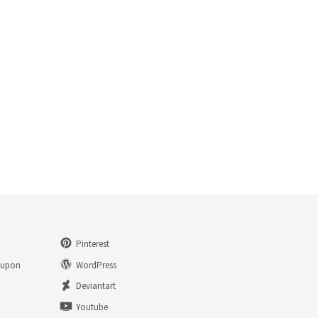
Pinterest
eupon
WordPress
n
Deviantart
Youtube