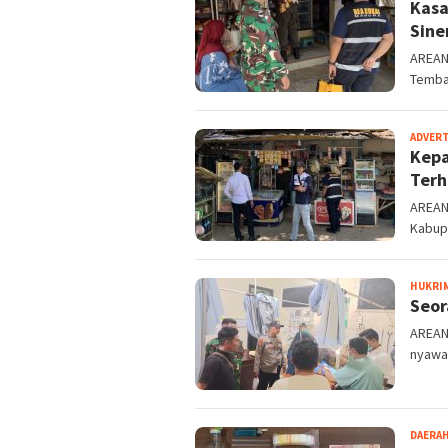
Kasa
Sine
AREANE
Temba
ADVER
Kepa
Terh
AREAN
Kabup
HUKRI
Seor
AREAN
nyawa
DAERA