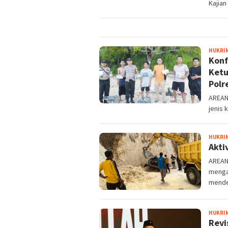
Kajian
HUKRI
Konf
Ketu
Polr
AREAN
jenis 
HUKRI
Akti
AREAN
menga
mende
HUKRI
Revi