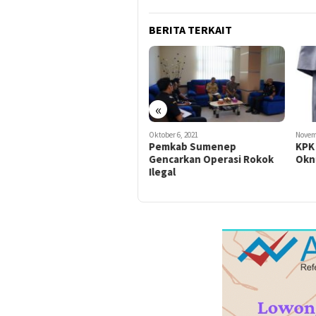
BERITA TERKAIT
«
Oktober 6, 2021
November 15, 2023
Juni 1
Pemkab Sumenep
KPK Dikabarkan OTT
Lak
Gencarkan Operasi Rokok
Oknum ASN di Bondowoso
Kor
Ilegal
Ora