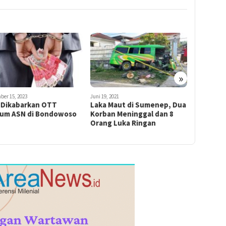
»
9, 2021
April 28, 2021
April 21, 2021
a Maut di Sumenep, Dua
Diduga Pelaku
4 Hari Hi
ban Meninggal dan 8
Pembunuhan Bocah 4
Tahun D
ng Luka Ringan
Tahun, Perempuan Muda
Sumur
Diamankan Polisi