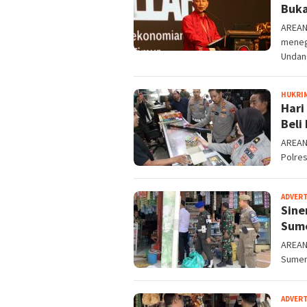
Buka
AREAN
meneg
Undan
HUKRI
Hari
Beli
AREANE
Polre
ADVER
Sine
Sume
AREAN
Sumene
ADVER