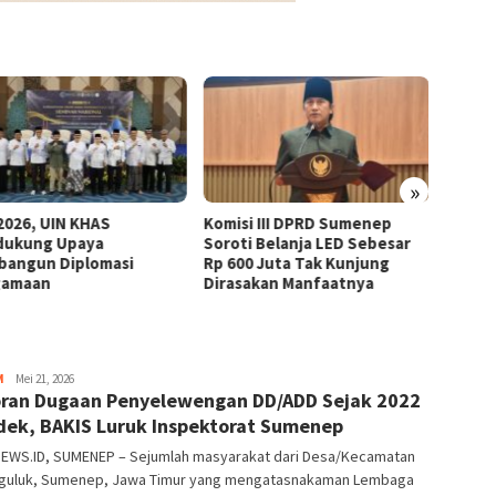
»
si III DPRD Sumenep
Memiliki Belasan Poliklinik,
Direkt
ti Belanja LED Sebesar
RSUD dr. H. Moh. Anwar
Anwar
00 Juta Tak Kunjung
Komitmen Tingkatkan
Rumah
sakan Manfaatnya
Profesionalitas
areanews
M
Mei 21, 2026
ran Dugaan Penyelewengan DD/ADD Sejak 2022
ek, BAKIS Luruk Inspektorat Sumenep
EWS.ID, SUMENEP – Sejumlah masyarakat dari Desa/Kecamatan
-guluk, Sumenep, Jawa Timur yang mengatasnakaman Lembaga