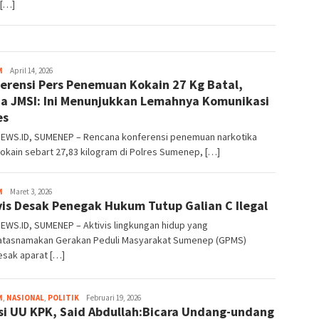
 […]
areanews
M
April 14, 2026
erensi Pers Penemuan Kokain 27 Kg Batal,
a JMSI: Ini Menunjukkan Lemahnya Komunikasi
es
EWS.ID, SUMENEP – Rencana konferensi penemuan narkotika
kokain sebart 27,83 kilogram di Polres Sumenep, […]
areanews
M
Maret 3, 2026
vis Desak Penegak Hukum Tutup Galian C Ilegal
EWS.ID, SUMENEP – Aktivis lingkungan hidup yang
tasnamakan Gerakan Peduli Masyarakat Sumenep (GPMS)
sak aparat […]
areanews
M
,
NASIONAL
,
POLITIK
Februari 19, 2026
si UU KPK, Said Abdullah:Bicara Undang-undang