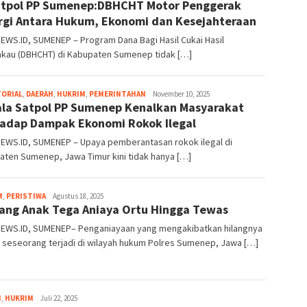
tpol PP Sumenep:DBHCHT Motor Penggerak
rgi Antara Hukum, Ekonomi dan Kesejahteraan
WS.ID, SUMENEP – Program Dana Bagi Hasil Cukai Hasil
kau (DBHCHT) di Kabupaten Sumenep tidak […]
areanews
TORIAL
,
DAERAH
,
HUKRIM
,
PEMERINTAHAN
November 10, 2025
la Satpol PP Sumenep Kenalkan Masyarakat
adap Dampak Ekonomi Rokok Ilegal
EWS.ID, SUMENEP – Upaya pemberantasan rokok ilegal di
aten Sumenep, Jawa Timur kini tidak hanya […]
areanews
M
,
PERISTIWA
Agustus 18, 2025
ang Anak Tega Aniaya Ortu Hingga Tewas
EWS.ID, SUMENEP– Penganiayaan yang mengakibatkan hilangnya
 seseorang terjadi di wilayah hukum Polres Sumenep, Jawa […]
areanews
H
,
HUKRIM
Juli 22, 2025