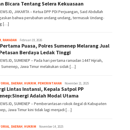
n Bicara Tentang Selera Kekuasaan
EWS.ID, JAKARTA – Ketua DPP PDI Perjuangan, Said Abdullah
askan bahwa perubahan undang-undang, termasuk Undang-
g […]
areanews
M
,
RAMADAN
Februari 19, 2026
 Pertama Puasa, Polres Sumenep Melarang Jual
 Petasan Berdaya Ledak Tinggi
WS.ID, SUMENEP – Pada hari pertama ramadan 1447 Hijriah,
s Sumenep, Jawa Timur melakukan sidak […]
areanews
TORIAL
,
DAERAH
,
HUKRIM
,
PEMERINTAHAN
November 21, 2025
rgi Lintas Instansi, Kepala Satpol PP
nep:Sinergi Adalah Modal Utama
EWS.ID, SUMENEP – Pemberantasan rokok ilegal di Kabupaten
p, Jawa Timur kini tidak lagi menjadi […]
areanews
TORIAL
,
DAERAH
,
HUKRIM
November 14, 2025