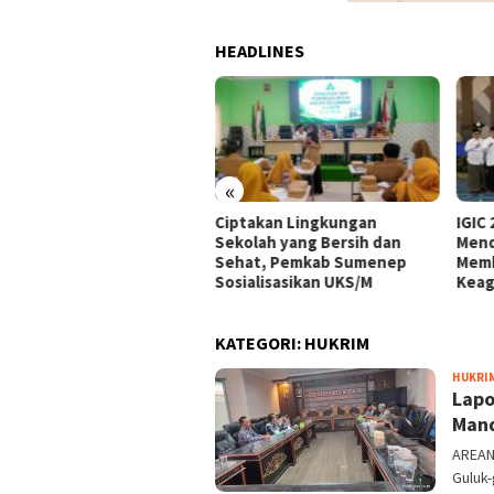
HEADLINES
«
takan Lingkungan
IGIC 2026, UIN KHAS
Komi
olah yang Bersih dan
Mendukung Upaya
Soro
hat, Pemkab Sumenep
Membangun Diplomasi
Rp 6
ialisasikan UKS/M
Keagamaan
Dira
KATEGORI:
HUKRIM
HUKRI
Lapo
Mand
AREAN
Guluk