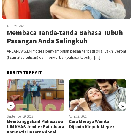
April 28, 2021
Membaca Tanda-tanda Bahasa Tubuh
Pasangan Anda Selingkuh
AREANEWS.ID-Prodes penyampaian pesan terbagi dua, yakni verbal
(lisan atau tulisan) dan nonverbal (bahasa tubuh). […]
BERITA TERKAIT
«
»
April 18, 2021
Januari 13, 2022
O
a
Cara Merayu Wanita,
Cerita Seorang Guru di
P
ra
Dijamin Klepek-klepek
Jember, Bangga Bisa Antar
S
Anak Didik Sukses
R