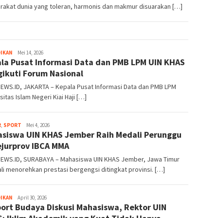
rakat dunia yang toleran, harmonis dan makmur disuarakan […]
areanews
DIKAN
Mei 14, 2026
la Pusat Informasi Data dan PMB LPM UIN KHAS
ikuti Forum Nasional
EWS.ID, JAKARTA – Kepala Pusat Informasi Data dan PMB LPM
sitas Islam Negeri Kiai Haji […]
areanews
R
,
SPORT
Mei 4, 2026
siswa UIN KHAS Jember Raih Medali Perunggu
ejurprov IBCA MMA
EWS.ID, SURABAYA – Mahasiswa UIN KHAS Jember, Jawa Timur
i menorehkan prestasi bergengsi ditingkat provinsi. […]
areanews
DIKAN
April 30, 2026
ort Budaya Diskusi Mahasiswa, Rektor UIN