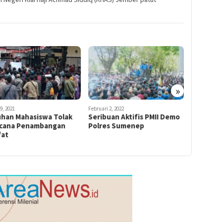
»
9, 2021
Februari 2, 2022
Juni 14, 2021
uhan Mahasiswa Tolak
Seribuan Aktifis PMII Demo
Mahasisw
cana Penambangan
Polres Sumenep
Pertanya
fat
Program