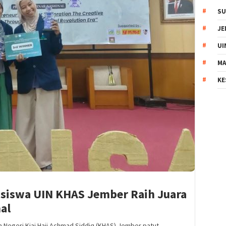
SU
JE
UI
MA
KE
iswa UIN KHAS Jember Raih Juara
al
 Negeri Kiai Haji Achmad Siddiq (KHAS) Jember patut