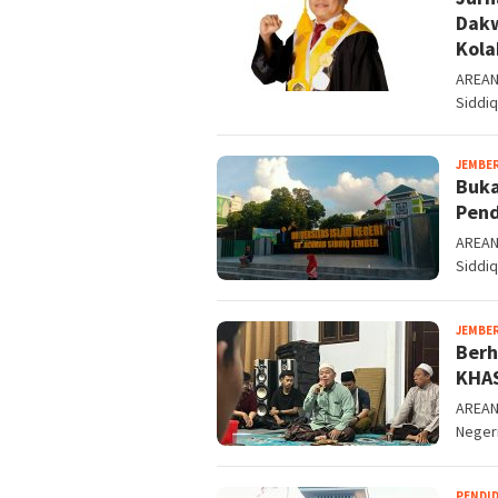
Dakw
Kola
AREANE
Siddiq
JEMBE
Buka
Pend
AREANE
Siddiq
JEMBE
Berh
KHAS
AREAN
Negeri
PENDI