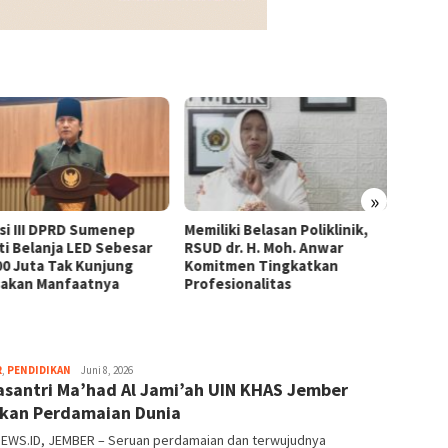
»
si III DPRD Sumenep
Memiliki Belasan Poliklinik,
Direkt
ti Belanja LED Sebesar
RSUD dr. H. Moh. Anwar
Anwar
00 Juta Tak Kunjung
Komitmen Tingkatkan
Rumah
sakan Manfaatnya
Profesionalitas
areanews
R
,
PENDIDIKAN
Juni 8, 2026
santri Ma’had Al Jami’ah UIN KHAS Jember
kan Perdamaian Dunia
EWS.ID, JEMBER – Seruan perdamaian dan terwujudnya