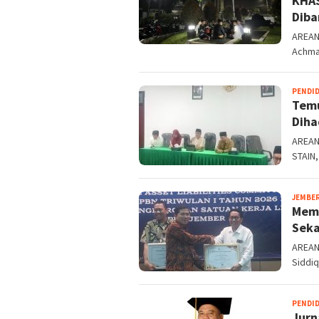
KHAS
Diba
AREANE
Achma
PENDI
Temu
Diha
AREANE
STAIN,
JEMBE
Memb
Seka
AREANE
Siddiq
PENDI
Jurn