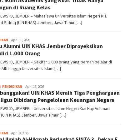
: Iklim Akademik yang Kuat Tidak Hanya
ngun di Ruang Kelas
WS.ID, JEMBER – Mahasiswa Universitas Islam Negeri KH.
d Siddiq (UIN KHAS) Jember, Jawa Timur […]
areanews
DIKAN
April 15, 2026
 Alumni UIN KHAS Jember Diproyeksikan
diri 1.000 Orang
WS.ID, JEMBER – Sekitar 1.000 orang yang pernah belajar di
 IAIN hingga Universitas Islam […]
areanews
R
,
PENDIDIKAN
April 15, 2026
anggakan! UIN KHAS Meraih Tiga Penghargaan
ligus Dibidang Pengelolaan Keuangan Negara
WS.ID, JEMBER – Universitas Islam Negeri Kiai Haji Achmad
 (UIN KHAS) Jember, Jawa Timur […]
areanews
DIKAN
April 9, 2026
al Ilmiah Al-Hikmah Peringkat SINTA 3, Dekan F.