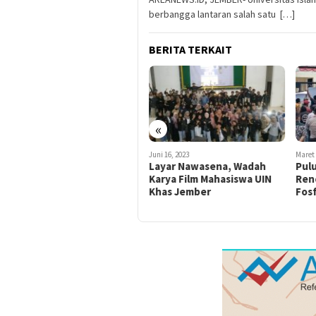
berbangga lantaran salah satu […]
BERITA TERKAIT
«
Januari 4, 2022
Juni 16, 2023
Maret 
Mahasiswa Surabaya
Layar Nawasena, Wadah
Pul
Tabrak Pohon Asam di
Karya Film Mahasiswa UIN
Ren
Sumenep
Khas Jember
Fos