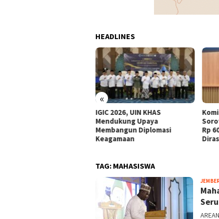
HEADLINES
«
takan Lingkungan
IGIC 2026, UIN KHAS
Komi
olah yang Bersih dan
Mendukung Upaya
Soro
hat, Pemkab Sumenep
Membangun Diplomasi
Rp 6
ialisasikan UKS/M
Keagamaan
Dira
TAG:
MAHASISWA
JEMBE
Maha
Seru
AREAN