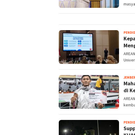
masya
PENDI
Kepa
Meng
AREAN
Univer
JEMBE
Maha
di K
AREAN
kembal
PENDI
Supp