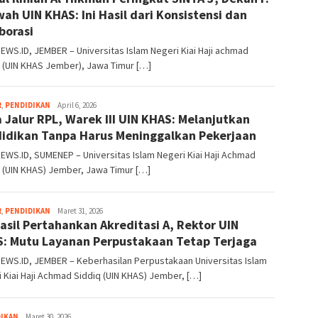
ah UIN KHAS: Ini Hasil dari Konsistensi dan
borasi
WS.ID, JEMBER – Universitas Islam Negeri Kiai Haji achmad
 (UIN KHAS Jember), Jawa Timur […]
areanews
R
,
PENDIDIKAN
April 6, 2026
 Jalur RPL, Warek III UIN KHAS: Melanjutkan
idikan Tanpa Harus Meninggalkan Pekerjaan
WS.ID, SUMENEP – Universitas Islam Negeri Kiai Haji Achmad
 (UIN KHAS) Jember, Jawa Timur […]
areanews
R
,
PENDIDIKAN
Maret 31, 2026
asil Pertahankan Akreditasi A, Rektor UIN
: Mutu Layanan Perpustakaan Tetap Terjaga
EWS.ID, JEMBER – Keberhasilan Perpustakaan Universitas Islam
 Kiai Haji Achmad Siddiq (UIN KHAS) Jember, […]
areanews
DIKAN
Maret 30, 2026