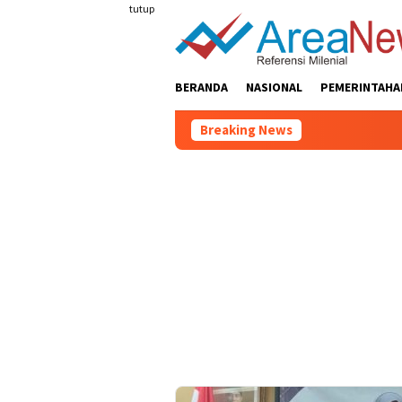
Loncat
tutup
ke
konten
BERANDA
NASIONAL
PEMERINTAHA
Breaking News
Ci