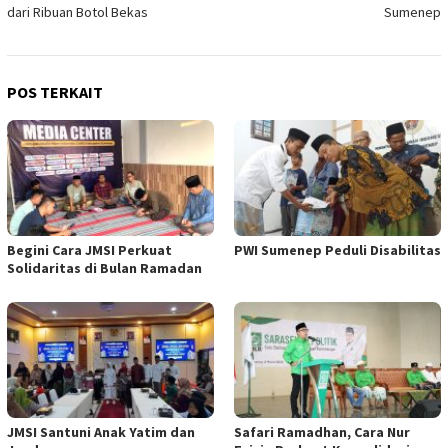
pos
dari Ribuan Botol Bekas
Sumenep
POS TERKAIT
Begini Cara JMSI Perkuat
PWI Sumenep Peduli Disabilitas
Solidaritas di Bulan Ramadan
JMSI Santuni Anak Yatim dan
Safari Ramadhan, Cara Nur