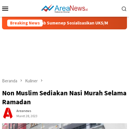
Loncat
Menu
ke
Mobile
konten
an Sehat, Pemkab Sumenep Sosialisasikan UKS/M
Breaking News
IGIC 20
Beranda
Kuliner
Non Muslim Sediakan Nasi Murah Selama
Ramadan
Areanews
Maret 28, 2023