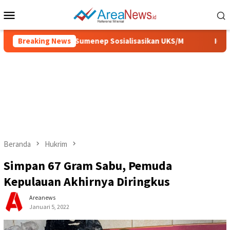
Loncat
Menu
ke
Mobile
konten
Sehat, Pemkab Sumenep Sosialisasikan UKS/M
Breaking News
IGIC 2026
Beranda
Hukrim
Simpan 67 Gram Sabu, Pemuda
Kepulauan Akhirnya Diringkus
Areanews
Januari 5, 2022