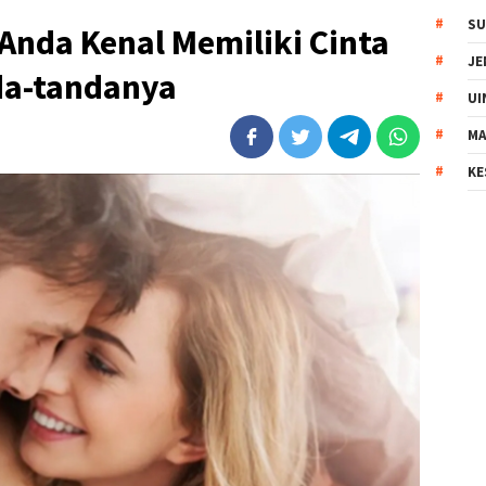
SU
Anda Kenal Memiliki Cinta
JE
nda-tandanya
UI
MA
KE