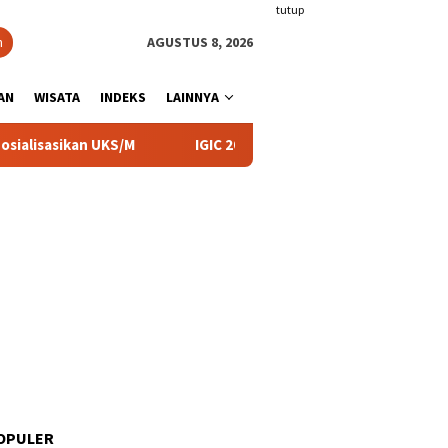
tutup
n
AGUSTUS 8, 2026
AN
WISATA
INDEKS
LAINNYA
UKS/M
IGIC 2026, UIN KHAS Mendukung Upaya Membangun
OPULER