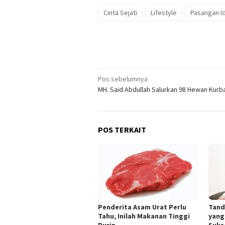
Cinta Sejati
Lifestyle
Pasangan I
Navigasi
Pos sebelumnya
MH. Said Abdullah Salurkan 98 Hewan Kurb
pos
POS TERKAIT
Penderita Asam Urat Perlu
Tand
Tahu, Inilah Makanan Tinggi
yang