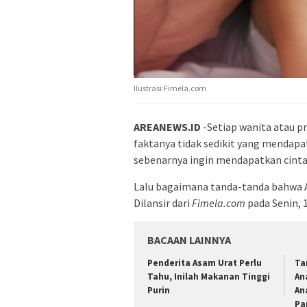
Ilustrasi:Fimela.com
AREANEWS.ID
-Setiap wanita atau pr
faktanya tidak sedikit yang mendapa
sebenarnya ingin mendapatkan cinta se
Lalu bagaimana tanda-tanda bahwa 
Dilansir dari
Fimela.com
pada Senin, 1
BACAAN LAINNYA
Penderita Asam Urat Perlu
Ta
Tahu, Inilah Makanan Tinggi
An
Purin
An
Pa