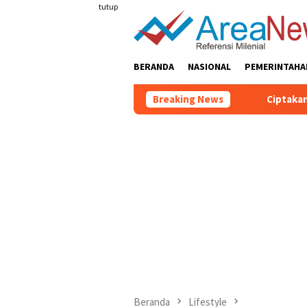
Loncat
tutup
ke
konten
BERANDA
NASIONAL
PEMERINTAHA
Breaking News
Ciptakan Lingkungan S
Beranda
Lifestyle