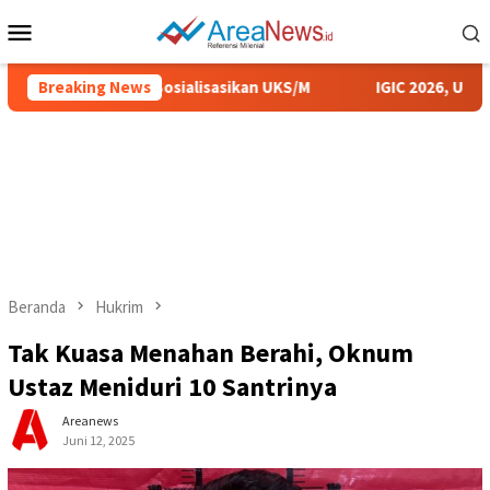
Loncat
Menu
ke
Mobile
konten
ab Sumenep Sosialisasikan UKS/M
Breaking News
IGIC 2026, UIN KHAS 
Beranda
Hukrim
Tak Kuasa Menahan Berahi, Oknum
Ustaz Meniduri 10 Santrinya
Areanews
Juni 12, 2025