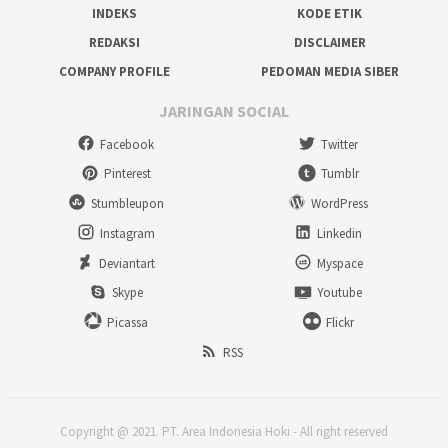
INDEKS
KODE ETIK
REDAKSI
DISCLAIMER
COMPANY PROFILE
PEDOMAN MEDIA SIBER
JARINGAN SOCIAL
Facebook
Twitter
Pinterest
Tumblr
Stumbleupon
WordPress
Instagram
Linkedin
Deviantart
Myspace
Skype
Youtube
Picassa
Flickr
RSS
Copyright @ 2021. PT. Area Indonesia Hoki - All right reserved