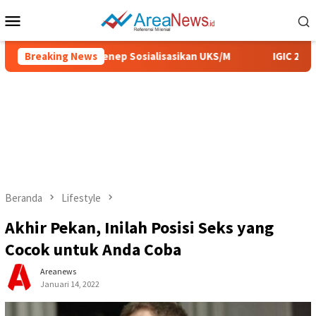
Loncat
Menu
ke
Mobile
konten
, Pemkab Sumenep Sosialisasikan UKS/M
Breaking News
IGIC 2026, UIN
Beranda
Lifestyle
Akhir Pekan, Inilah Posisi Seks yang
Cocok untuk Anda Coba
Areanews
Januari 14, 2022