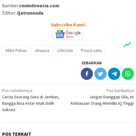
Sumber:
cnnindonesia.com
Editor:
Qatrunnada
Subscribe Kami:
Akhir Pekan
dewasa
Lifestyle
Posisi seks
SEBARKAN
Navigasi
Pos sebelumnya
Pos berikutnya
Cerita Seorang Guru di Jember,
Jangan Dianggap Gila, Ini
pos
Bangga Bisa Antar Anak Didik
Kebiasaan Orang Memiliki IQ Tinggi
Sukses
POS TERKAIT