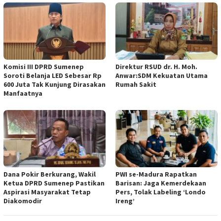
Komisi III DPRD Sumenep
Direktur RSUD dr. H. Moh.
Soroti Belanja LED Sebesar Rp
Anwar:SDM Kekuatan Utama
600 Juta Tak Kunjung Dirasakan
Rumah Sakit
Manfaatnya
Dana Pokir Berkurang, Wakil
PWI se-Madura Rapatkan
Ketua DPRD Sumenep Pastikan
Barisan: Jaga Kemerdekaan
Aspirasi Masyarakat Tetap
Pers, Tolak Labeling ‘Londo
Diakomodir
Ireng’