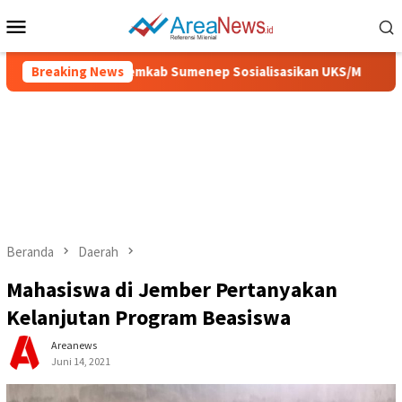
Loncat
Menu
ke
Mobile
konten
h dan Sehat, Pemkab Sumenep Sosialisasikan UKS/M
Breaking News
IGI
Beranda
Daerah
Mahasiswa di Jember Pertanyakan
Kelanjutan Program Beasiswa
Areanews
Juni 14, 2021