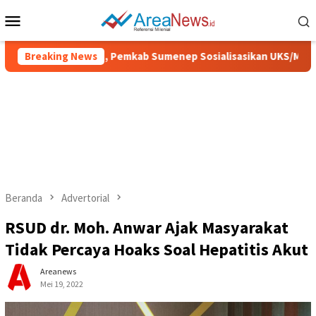
Loncat
Menu
ke
Mobile
konten
sih dan Sehat, Pemkab Sumenep Sosialisasikan UKS/M
Breaking News
I
Beranda
Advertorial
RSUD dr. Moh. Anwar Ajak Masyarakat
Tidak Percaya Hoaks Soal Hepatitis Akut
Areanews
Mei 19, 2022