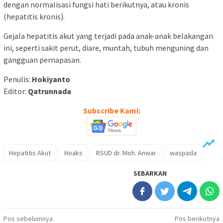
dengan normalisasi fungsi hati berikutnya, atau kronis
(hepatitis kronis).
Gejala hepatitis akut yang terjadi pada anak-anak belakangan
ini, seperti sakit perut, diare, muntah, tubuh menguning dan
gangguan pernapasan.
Penulis:
Hokiyanto
Editor:
Qatrunnada
Subscribe Kami:
Hepatitis Akut
Hoaks
RSUD dr. Moh. Anwar
waspada
SEBARKAN
Navigasi
Pos sebelumnya
Pos berikutnya