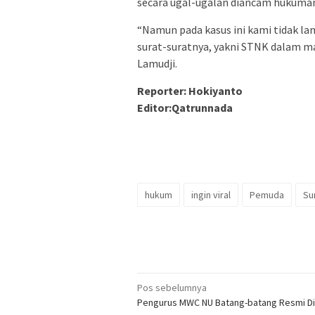
secara ugal-ugalan diancam hukuman 
“Namun pada kasus ini kami tidak l
surat-suratnya, yakni STNK dalam m
Lamudji.
Reporter: Hokiyanto
Editor:Qatrunnada
hukum
ingin viral
Pemuda
Su
Navigasi
Pos sebelumnya
Pengurus MWC NU Batang-batang Resmi Dil
pos