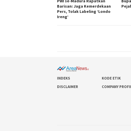
PWI se-Madura Rapatkan
Bupa
Barisan: Jaga Kemerdekaan
Peja
Pers, Tolak Labeling ‘Londo
Ireng’
INDEKS
KODE ETIK
DISCLAIMER
COMPANY PROFI