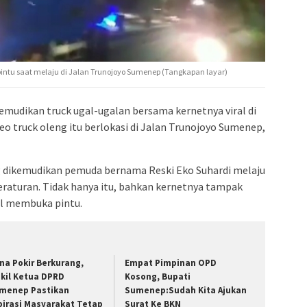
 pintu saat melaju di Jalan Trunojoyo Sumenep (Tangkapan layar)
emudikan truck ugal-ugalan bersama kernetnya viral di
deo truck oleng itu berlokasi di Jalan Trunojoyo Sumenep,
ng dikemudikan pemuda bernama Reski Eko Suhardi melaju
eraturan. Tidak hanya itu, bahkan kernetnya tampak
bil membuka pintu.
na Pokir Berkurang,
Empat Pimpinan OPD
kil Ketua DPRD
Kosong, Bupati
menep Pastikan
Sumenep:Sudah Kita Ajukan
pirasi Masyarakat Tetap
Surat Ke BKN