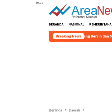
Loncat
tutup
ke
konten
BERANDA
NASIONAL
PEMERINTAHA
Ciptakan Lingkungan Sekolah yang Bersih dan Sehat, Pemkab
Breaking News
Beranda
Daerah