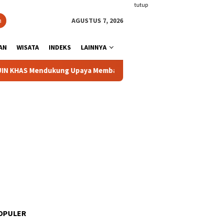
tutup
n
AGUSTUS 7, 2026
AN
WISATA
INDEKS
LAINNYA
ndukung Upaya Membangun Diplomasi Keagamaan
Komisi I
OPULER