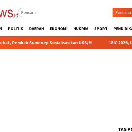
Pencaria
N
POLITIK
DAERAH
EKONOMI
HUKRIM
SPORT
PENDIDIK
 Sumenep Sosialisasikan UKS/M
IGIC 2026, UIN KHAS Me
TAG P