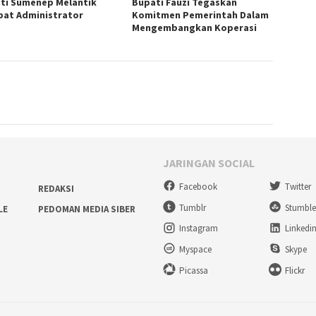
ti Sumenep Melantik
Bupati Fauzi Tegaskan
bat Administrator
Komitmen Pemerintah Dalam
Mengembangkan Koperasi
JARINGAN SOCIAL
Facebook
Twitter
REDAKSI
Tumblr
Stumbl
LE
PEDOMAN MEDIA SIBER
Instagram
Linkedi
Myspace
Skype
Picassa
Flickr