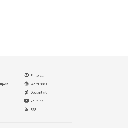
Pinterest
eupon
WordPress
n
Deviantart
Youtube
RSS