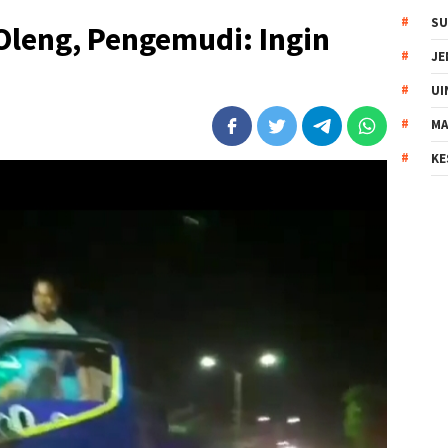
SU
Oleng, Pengemudi: Ingin
JE
UI
MA
KE