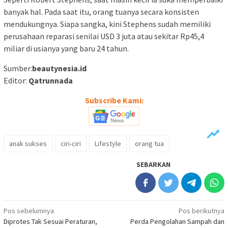
banyak hal. Pada saat itu, orang tuanya secara konsisten
mendukungnya. Siapa sangka, kini Stephens sudah memiliki
perusahaan reparasi senilai USD 3 juta atau sekitar Rp45,4
miliar di usianya yang baru 24 tahun.
Sumber:
beautynesia.id
Editor:
Qatrunnada
Subscribe Kami:
anak sukses
ciri-ciri
Lifestyle
orang tua
SEBARKAN
Navigasi
Pos sebelumnya
Pos berikutnya
Diprotes Tak Sesuai Peraturan,
Perda Pengolahan Sampah dan
pos