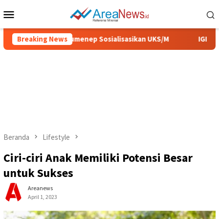
Loncat
Menu
ke
Mobile
konten
ehat, Pemkab Sumenep Sosialisasikan UKS/M
Breaking News
IGIC 2026,
Beranda
Lifestyle
Ciri-ciri Anak Memiliki Potensi Besar
untuk Sukses
Areanews
April 1, 2023