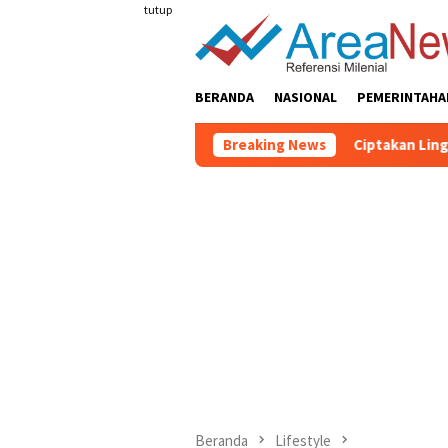
Loncat
tutup
ke
konten
BERANDA
NASIONAL
PEMERINTAHA
Breaking News
Ciptakan Lingkungan Sekola
Beranda
Lifestyle