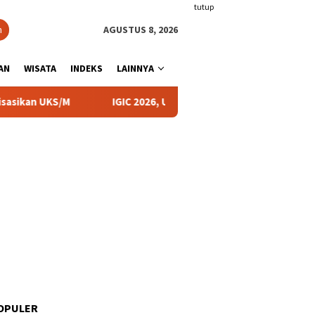
tutup
n
AGUSTUS 8, 2026
AN
WISATA
INDEKS
LAINNYA
IGIC 2026, UIN KHAS Mendukung Upaya Membangun Dipl
OPULER