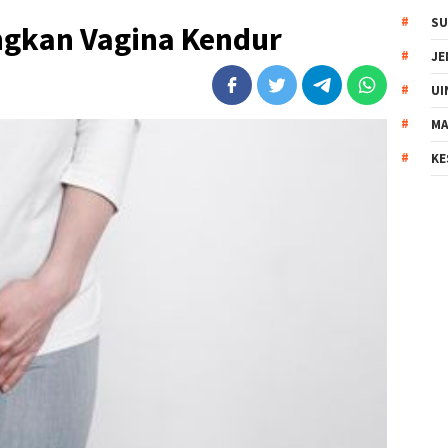
SU
ngkan Vagina Kendur
JE
UI
MA
KE