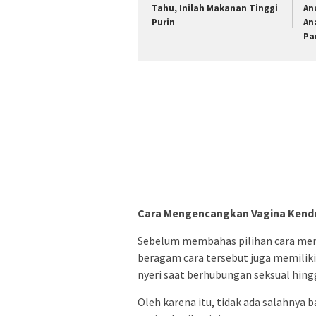
Tahu, Inilah Makanan Tinggi
An
Purin
An
Pa
Cara Mengencangkan Vagina Kend
Sebelum membahas pilihan cara men
beragam cara tersebut juga memiliki
nyeri saat berhubungan seksual hing
Oleh karena itu, tidak ada salahny