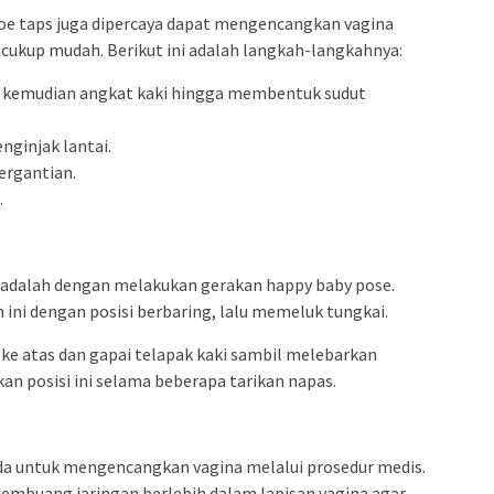
oe taps juga dipercaya dapat mengencangkan vagina
cukup mudah. Berikut ini adalah langkah-langkahnya:
s, kemudian angkat kaki hingga membentuk sudut
nginjak lantai.
ergantian.
.
 adalah dengan melakukan gerakan happy baby pose.
ini dengan posisi berbaring, lalu memeluk tungkai.
 ke atas dan gapai telapak kaki sambil melebarkan
an posisi ini selama beberapa tarikan napas.
nda untuk mengencangkan vagina melalui prosedur medis.
membuang jaringan berlebih dalam lapisan vagina agar