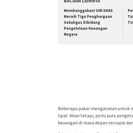
BACAAN LAINNYA
Membanggakan! UIN KHAS
Pe
Meraih Tiga Penghargaan
Ta
Sekaligus Dibidang
Ti
Pengelolaan Keuangan
Negara
Beberapa pakar mengatakan untuk m
lipat. Akan tetapi, perlu pula peng
keuangan di masa depan tercapai dan 