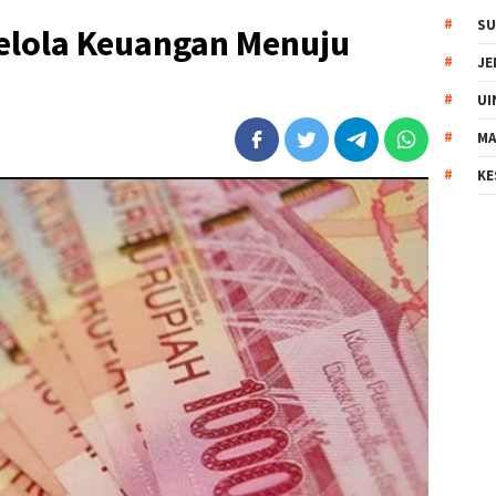
SU
elola Keuangan Menuju
JE
UI
MA
KE