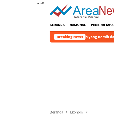
Loncat
tutup
ke
konten
BERANDA
NASIONAL
PEMERINTAHA
Ciptakan Lingkungan Sekolah yang Bersih dan Sehat, Pemkab 
Breaking News
Beranda
Ekonomi