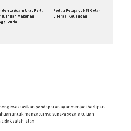
nderita Asam Urat Perlu
Peduli Pelajar, JMSI Gelar
hu, Inilah Makanan
Literasi Keuangan
nggi Purin
enginvestasikan pendapatan agar menjadi berlipat-
etahuan untuk mengaturnya supaya segala tujuan
tidak salah jalan