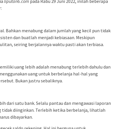
ia
liputan6.com
pada Rabu 29 Juni 2022, inilah beberapa
:
al. Bahkan menabung dalam jumlah yang kecil pun tidak
sisten dan buatlah menjadi kebiasaan. Meskipun
itan, seiring berjalannya waktu pasti akan terbiasa.
memiliki uang lebih adalah menabung terlebih dahulu dan
menggunakan uang untuk berbelanja hal-hal yang
rsebut. Bukan justru sebaliknya.
bih dari satu bank. Selalu pantau dan mengawasi laporan
tidak diinginkan. Terlebih ketika berbelanja, lihatlah
arus dibayarkan.
ngecek saldo rekening. Hal ini berguna untuk