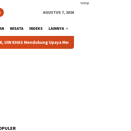
tutup
n
AGUSTUS 7, 2026
AN
WISATA
INDEKS
LAINNYA
dukung Upaya Membangun Diplomasi Keagamaan
Komisi I
OPULER