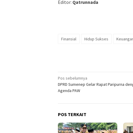
Editor:
Qatrunnada
Finansial
Hidup Sukses
Keuanga
Navigasi
Pos sebelumnya
DPRD Sumenep Gelar Rapat Paripurna den
pos
Agenda PAW
POS TERKAIT