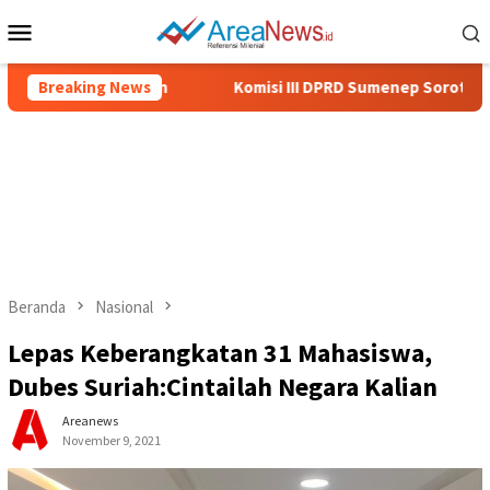
Loncat
Menu
ke
Mobile
konten
masi Keagamaan
Breaking News
Komisi III DPRD Sumenep Soroti Belanja 
Beranda
Nasional
Lepas Keberangkatan 31 Mahasiswa,
Dubes Suriah:Cintailah Negara Kalian
Areanews
November 9, 2021