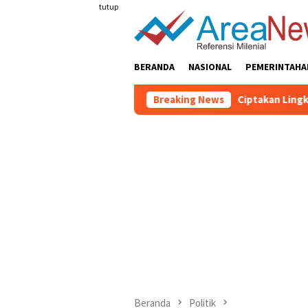
Loncat
tutup
ke
konten
BERANDA
NASIONAL
PEMERINTAHA
Breaking News
Ciptakan Lingkungan Sekolah
Beranda
Politik