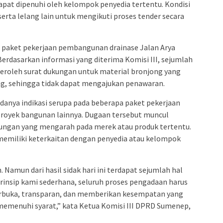
apat dipenuhi oleh kelompok penyedia tertentu. Kondisi
erta lelang lain untuk mengikuti proses tender secara
 paket pekerjaan pembangunan drainase Jalan Arya
. Berdasarkan informasi yang diterima Komisi III, sejumlah
roleh surat dukungan untuk material bronjong yang
g, sehingga tidak dapat mengajukan penawaran.
adanya indikasi serupa pada beberapa paket pekerjaan
proyek bangunan lainnya. Dugaan tersebut muncul
kungan yang mengarah pada merek atau produk tertentu.
emiliki keterkaitan dengan penyedia atau kelompok
amun dari hasil sidak hari ini terdapat sejumlah hal
. Prinsip kami sederhana, seluruh proses pengadaan harus
erbuka, transparan, dan memberikan kesempatan yang
memenuhi syarat,” kata Ketua Komisi III DPRD Sumenep,