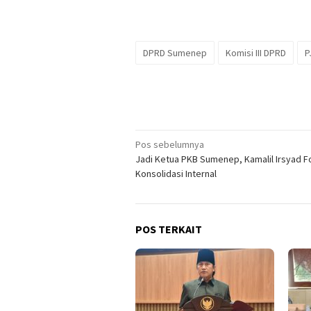
DPRD Sumenep
Komisi III DPRD
P
Navigasi
Pos sebelumnya
Jadi Ketua PKB Sumenep, Kamalil Irsyad F
pos
Konsolidasi Internal
POS TERKAIT