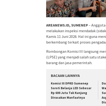
AREANEWS.ID, SUMENEP
– Anggota
melakukan inspeksi mendadak (sidak
Kamis 11 Juni 2026. Hal ini guna men
berkembang terkait proses pengadaa
Rombongan Komisi III langsung men
(LPSE) yang menjadi salah satu sta
barang dan jasa pemerintah.
BACAAN LAINNYA
Komisi III DPRD Sumenep
Da
Soroti Belanja LED Sebesar
Wa
Rp 600 Juta Tak Kunjung
Su
Dirasakan Manfaatnya
As
Di