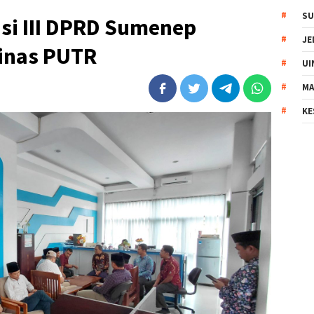
SU
si III DPRD Sumenep
JE
Dinas PUTR
UI
MA
KE