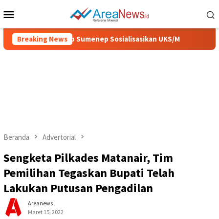
Loncat
Menu
ke
Mobile
konten
 Sehat, Pemkab Sumenep Sosialisasikan UKS/M
Breaking News
IGIC 202
Beranda
Advertorial
Sengketa Pilkades Matanair, Tim
Pemilihan Tegaskan Bupati Telah
Lakukan Putusan Pengadilan
Areanews
Maret 15, 2022