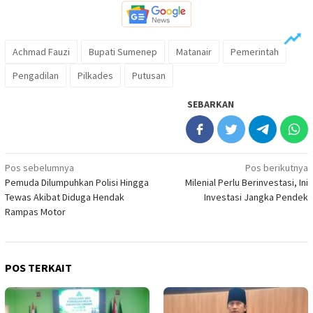
Achmad Fauzi
Bupati Sumenep
Matanair
Pemerintah
Pengadilan
Pilkades
Putusan
SEBARKAN
Navigasi
Pos sebelumnya
Pos berikutnya
Pemuda Dilumpuhkan Polisi Hingga
Milenial Perlu Berinvestasi, Ini
pos
Tewas Akibat Diduga Hendak
Investasi Jangka Pendek
Rampas Motor
POS TERKAIT