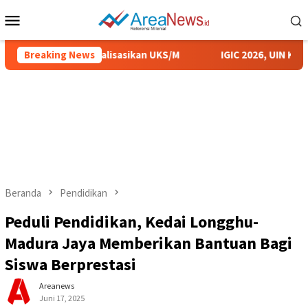
Loncat
Menu
ke
Mobile
konten
 Sumenep Sosialisasikan UKS/M
Breaking News
IGIC 2026, UIN KHAS Me
Beranda
Pendidikan
Peduli Pendidikan, Kedai Longghu-
Madura Jaya Memberikan Bantuan Bagi
Siswa Berprestasi
Areanews
Juni 17, 2025