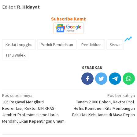
Editor:
R. Hidayat
Subscribe Kami:
Kedai Longghu
Peduli Pendidikan
Pendidikan
Siswa
Tahu Walek
SEBARKAN
Navigasi
Pos sebelumnya
Pos berikutnya
105 Pegawai Mengikuti
Tanam 2.000 Pohon, Rektor Prof.
pos
Reorentasi, Rektor UIN KHAS
Hefni: Komitmen Kita Membangun
Jember:Profesionalisme Harus
Fakultas Kehutanan di Masa Depan
Mendahulukan Kepentingan Umum