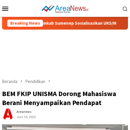
Loncat
Menu
ke
Mobile
konten
h dan Sehat, Pemkab Sumenep Sosialisasikan UKS/M
Breaking News
IGI
Beranda
Pendidikan
BEM FKIP UNISMA Dorong Mahasiswa
Berani Menyampaikan Pendapat
Areanews
Juni 19, 2025