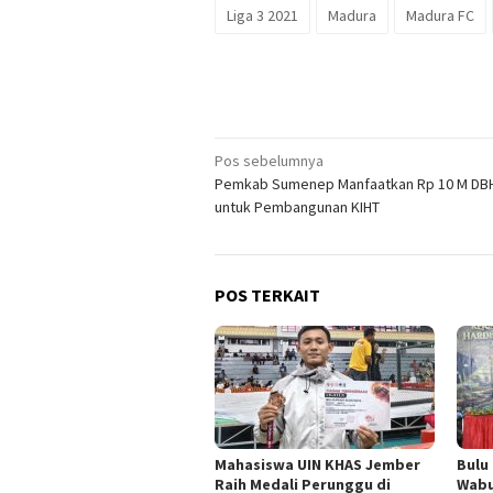
Liga 3 2021
Madura
Madura FC
Navigasi
Pos sebelumnya
Pemkab Sumenep Manfaatkan Rp 10 M DB
pos
untuk Pembangunan KIHT
POS TERKAIT
Mahasiswa UIN KHAS Jember
Bulu
Raih Medali Perunggu di
Wabu