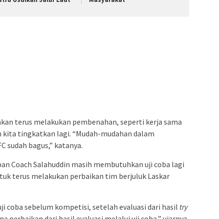
kan terus melakukan pembenahan, seperti kerja sama
an kita tingkatkan lagi. “Mudah-mudahan dalam
C sudah bagus,” katanya.
pan Coach Salahuddin masih membutuhkan uji coba lagi
ntuk terus melakukan perbaikan tim berjuluk Laskar
uji coba sebelum kompetisi, setelah evaluasi dari hasil
try
a perbaikan dari hasil evaluasi melalui uji coba,” ujarnya.