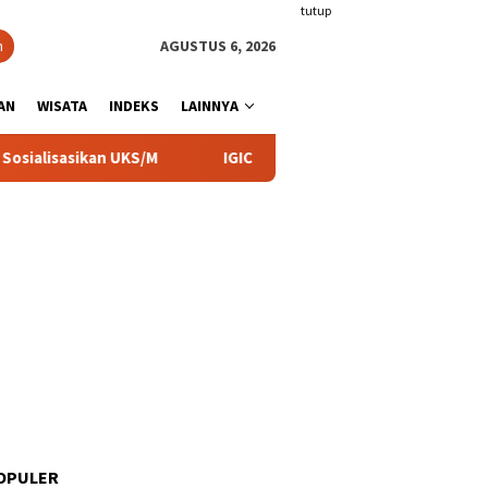
tutup
n
AGUSTUS 6, 2026
AN
WISATA
INDEKS
LAINNYA
 UKS/M
IGIC 2026, UIN KHAS Mendukung Upaya Membangu
OPULER