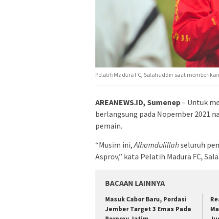
Pelatih Madura FC, Salahuddin saat memberika
AREANEWS.ID, Sumenep
– Untuk me
berlangsung pada Nopember 2021 na
pemain.
“Musim ini,
Alhamdulillah
seluruh pem
Asprov,” kata Pelatih Madura FC, Sal
BACAAN LAINNYA
Masuk Cabor Baru, Pordasi
Re
Jember Target 3 Emas Pada
Ma
Porprov Jatim
Ju