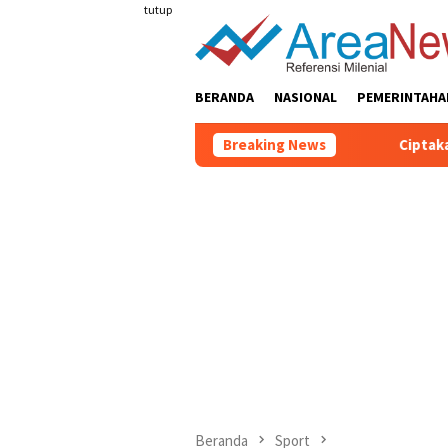
Loncat
tutup
ke
konten
BERANDA
NASIONAL
PEMERINTAHA
Breaking News
Ciptakan Lingkungan 
Beranda
Sport