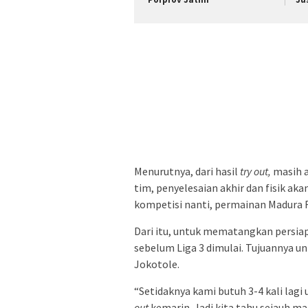
Menurutnya, dari hasil
try out,
masih a
tim, penyelesaian akhir dan fisik ak
kompetisi nanti, permainan Madura F
Dari itu, untuk mematangkan persia
sebelum Liga 3 dimulai. Tujuannya u
Jokotole.
“Setidaknya kami butuh 3-4 kali lagi 
out
kemarin. Jadi kita tahu sejauh man