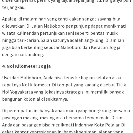
dibelikan pernak pernik yang dijual sepanjang itu. Harganya pun
terjangkau.
Apalagi di malam hari yang cantik akan sangat sayang bila
dilewatkan. Di Jalan Malioboro pengunjung dapat menikmati
wisata kuliner dan pertunjukan seni seperti pentas musik
hingga tari-tarian. Salah satunya adalah angklung. Di sinilah
juga bisa berkeliling seputar Malioboro dan Keraton Jogja
dengan naik andong.
4. Nol Kilometer Jogja
Usai dari Malioboro, Anda bisa terus ke bagian selatan atau
tepatnya Nol kilometer. Di tempat yang kadang disebut Titik
Nol Yogyakarta yang lokasinya strategis ini memiliki banyak
bangunan kolonial di sekitarnya.
Di perempatan ini banyak anak muda yang nongkrong bersama
pasangan masing-masing atau bersama teman main. Di sini
Anda dan pasangan bisa menikmati indahnya Kota Pelajar. Di
dekat kantor kepresidenan ini banyak seniman jalanan yang