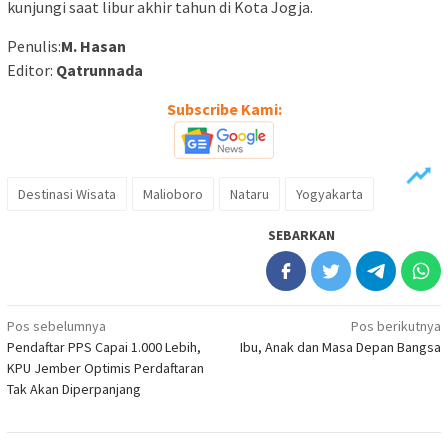
kunjungi saat libur akhir tahun di Kota Jogja.
Penulis:
M. Hasan
Editor:
Qatrunnada
Subscribe Kami:
Destinasi Wisata
Malioboro
Nataru
Yogyakarta
SEBARKAN
Navigasi
Pos sebelumnya
Pos berikutnya
Pendaftar PPS Capai 1.000 Lebih,
Ibu, Anak dan Masa Depan Bangsa
pos
KPU Jember Optimis Perdaftaran
Tak Akan Diperpanjang