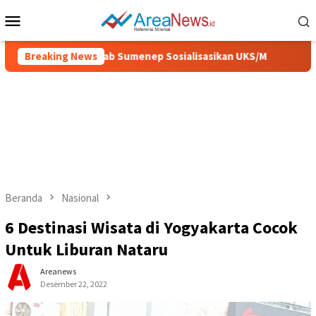
Loncat
Menu
ke
Mobile
konten
n Sehat, Pemkab Sumenep Sosialisasikan UKS/M
Breaking News
IGIC 202
Beranda
Nasional
6 Destinasi Wisata di Yogyakarta Cocok
Untuk Liburan Nataru
Areanews
Desember 22, 2022