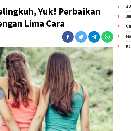
SU
elingkuh, Yuk! Perbaikan
JE
engan Lima Cara
UI
MA
KE