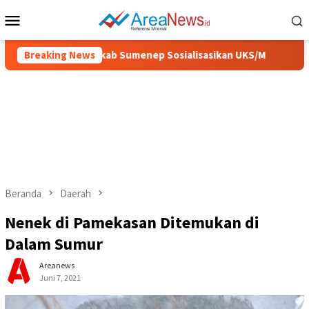
Loncat
Menu
ke
Mobile
konten
dan Sehat, Pemkab Sumenep Sosialisasikan UKS/M
Breaking News
IGIC 2
Beranda
Daerah
Nenek di Pamekasan Ditemukan di
Dalam Sumur
Areanews
Juni 7, 2021