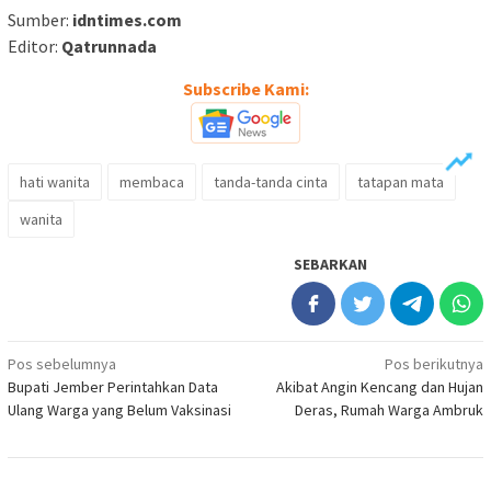
Sumber:
idntimes.com
Editor:
Qatrunnada
Subscribe Kami:
hati wanita
membaca
tanda-tanda cinta
tatapan mata
wanita
SEBARKAN
Navigasi
Pos sebelumnya
Pos berikutnya
Bupati Jember Perintahkan Data
Akibat Angin Kencang dan Hujan
pos
Ulang Warga yang Belum Vaksinasi
Deras, Rumah Warga Ambruk