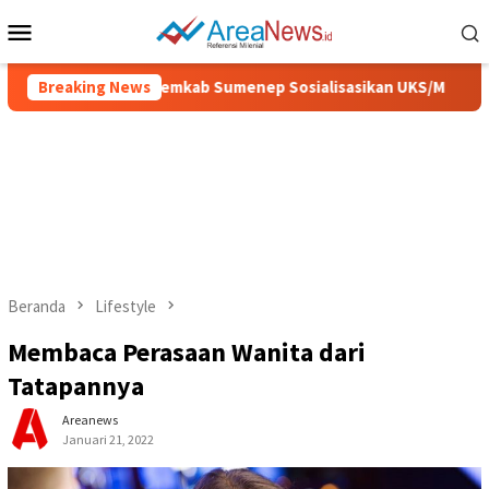
Loncat
Menu
ke
Mobile
konten
ih dan Sehat, Pemkab Sumenep Sosialisasikan UKS/M
Breaking News
IGI
Beranda
Lifestyle
Membaca Perasaan Wanita dari
Tatapannya
Areanews
Januari 21, 2022