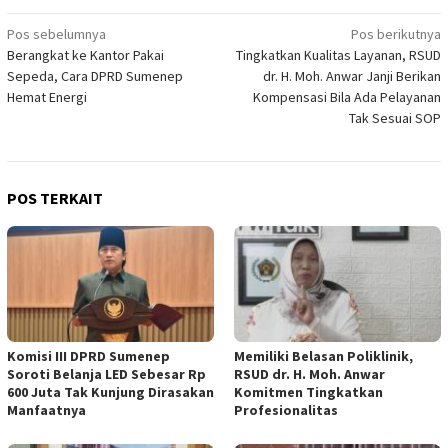
Navigasi
Pos sebelumnya
Pos berikutnya
Berangkat ke Kantor Pakai
Tingkatkan Kualitas Layanan, RSUD
pos
Sepeda, Cara DPRD Sumenep
dr. H. Moh. Anwar Janji Berikan
Hemat Energi
Kompensasi Bila Ada Pelayanan
Tak Sesuai SOP
POS TERKAIT
Komisi III DPRD Sumenep
Memiliki Belasan Poliklinik,
Soroti Belanja LED Sebesar Rp
RSUD dr. H. Moh. Anwar
600 Juta Tak Kunjung Dirasakan
Komitmen Tingkatkan
Manfaatnya
Profesionalitas