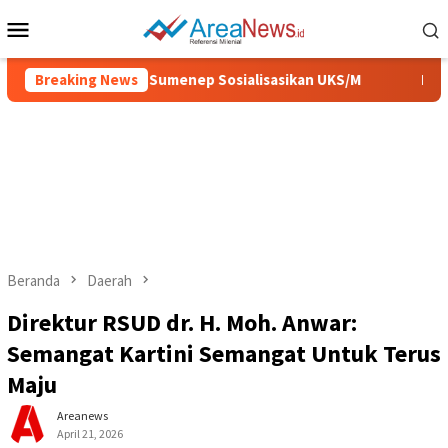
Loncat
Menu
ke
Mobile
konten
 Sehat, Pemkab Sumenep Sosialisasikan UKS/M
Breaking News
IGIC 2026
Beranda
Daerah
Direktur RSUD dr. H. Moh. Anwar:
Semangat Kartini Semangat Untuk Terus
Maju
Areanews
April 21, 2026