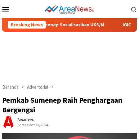
Loncat
Menu
ke
Mobile
konten
at, Pemkab Sumenep Sosialisasikan UKS/M
Breaking News
IGIC 2026, U
Beranda
Advertorial
Pemkab Sumenep Raih Penghargaan
Bergengsi
Areanews
September 21, 2024