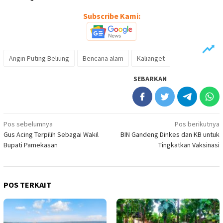
Subscribe Kami:
Angin Puting Beliung
Bencana alam
Kalianget
SEBARKAN
Navigasi
Pos sebelumnya
Pos berikutnya
Gus Acing Terpilih Sebagai Wakil
BIN Gandeng Dinkes dan KB untuk
pos
Bupati Pamekasan
Tingkatkan Vaksinasi
POS TERKAIT