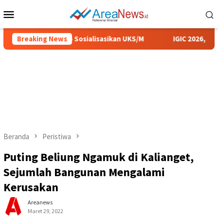
Loncat
Menu
ke
Mobile
konten
Pemkab Sumenep Sosialisasikan UKS/M
Breaking News
IGIC 2026, UIN KH
Beranda
Peristiwa
Puting Beliung Ngamuk di Kalianget,
Sejumlah Bangunan Mengalami
Kerusakan
Areanews
Maret 29, 2022