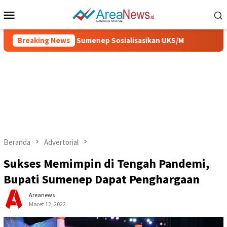
Loncat
Menu
ke
Mobile
konten
Sehat, Pemkab Sumenep Sosialisasikan UKS/M
Breaking News
IGIC 2026
Beranda
Advertorial
Sukses Memimpin di Tengah Pandemi,
Bupati Sumenep Dapat Penghargaan
Areanews
Maret 12, 2022