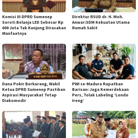
Komisi III DPRD Sumenep
Direktur RSUD dr. H. Moh.
Soroti Belanja LED Sebesar Rp
Anwar:SDM Kekuatan Utama
600 Juta Tak Kunjung Dirasakan
Rumah Sakit
Manfaatnya
Dana Pokir Berkurang, Wakil
PWI se-Madura Rapatkan
Ketua DPRD Sumenep Pastikan
Barisan: Jaga Kemerdekaan
Aspirasi Masyarakat Tetap
Pers, Tolak Labeling ‘Londo
Diakomodir
Ireng’