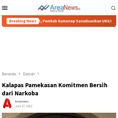
Loncat
Menu
ke
Mobile
konten
rsih dan Sehat, Pemkab Sumenep Sosialisasikan UKS/M
Breaking News
I
Beranda
Daerah
Kalapas Pamekasan Komitmen Bersih
dari Narkoba
Areanews
Juni 17, 2021