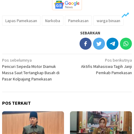
Lapas Pamekasan
Narkoba
Pamekasan
warga binaan
SEBARKAN
Navigasi
Pos sebelumnya
Pos berikutnya
Pencuri Sepeda Motor Diamuk
Aktifis Mahasiswa Tagih Janji
pos
Massa Saat Tertangkap Basah di
Pemkab Pamekasan
Pasar Kolpajung Pamekasan
POS TERKAIT