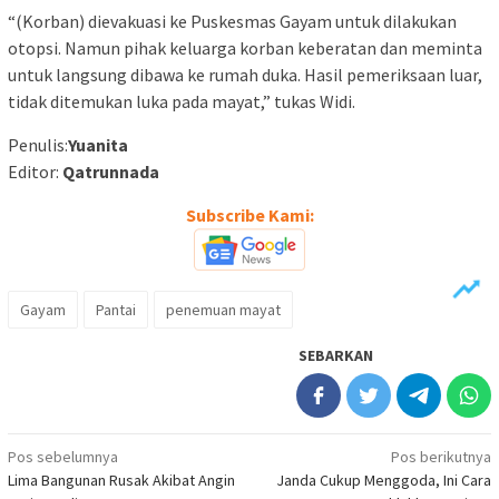
“(Korban) dievakuasi ke Puskesmas Gayam untuk dilakukan
otopsi. Namun pihak keluarga korban keberatan dan meminta
untuk langsung dibawa ke rumah duka. Hasil pemeriksaan luar,
tidak ditemukan luka pada mayat,” tukas Widi.
Penulis:
Yuanita
Editor:
Qatrunnada
Subscribe Kami:
Gayam
Pantai
penemuan mayat
SEBARKAN
Navigasi
Pos sebelumnya
Pos berikutnya
Lima Bangunan Rusak Akibat Angin
Janda Cukup Menggoda, Ini Cara
pos