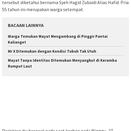
tersebut diketahui bernama Syeh Hagid Zubaidi Alias Hafid. Pria
55 tahun ini merupakan warga setempat.
BACAAN LAINNYA
Warga Temukan Mayat Mengambang di Pinggir Pantai
Kalianget
Mr X Ditemukan dengan Kondisi Tubuh Tak Utuh
Mayat Tanpa Identitas Ditemukan Menyangkut di Keramba
Rumput Laut
Peristiwa itu berawal pada saat korban pada Minggu, 27