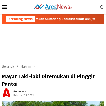
Loncat
Menu
ke
Mobile
konten
ih dan Sehat, Pemkab Sumenep Sosialisasikan UKS/M
Breaking News
IGI
Beranda
Hukrim
Mayat Laki-laki Ditemukan di Pinggir
Pantai
Areanews
Februari 28, 2022