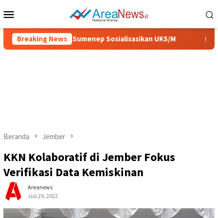
Loncat
Menu
ke
Mobile
konten
 Sehat, Pemkab Sumenep Sosialisasikan UKS/M
Breaking News
IGIC 2026
Beranda
Jember
KKN Kolaboratif di Jember Fokus
Verifikasi Data Kemiskinan
Areanews
Juli 29, 2022