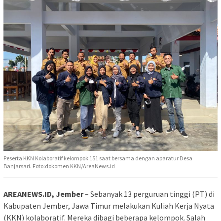
Peserta KKN Kolaboratif kelompok 151 saat bersama dengan aparatur Desa
Banjarsari. Foto:dokomen KKN/AreaNews.id
AREANEWS.ID, Jember
– Sebanyak 13 perguruan tinggi (PT) di
Kabupaten Jember, Jawa Timur melakukan Kuliah Kerja Nyata
(KKN) kolaboratif. Mereka dibagi beberapa kelompok. Salah