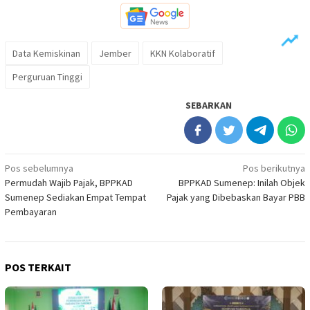
Data Kemiskinan
Jember
KKN Kolaboratif
Perguruan Tinggi
SEBARKAN
Navigasi
Pos sebelumnya
Pos berikutnya
Permudah Wajib Pajak, BPPKAD
BPPKAD Sumenep: Inilah Objek
pos
Sumenep Sediakan Empat Tempat
Pajak yang Dibebaskan Bayar PBB
Pembayaran
POS TERKAIT