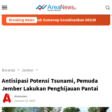
Loncat
Menu
ke
Mobile
konten
 dan Sehat, Pemkab Sumenep Sosialisasikan UKS/M
Breaking News
IGIC 
Beranda
Jember
Antisipasi Potensi Tsunami, Pemuda
Jember Lakukan Penghijauan Pantai
Areanews
Januari 12, 2023