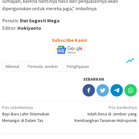
lumayan, karena nantinya hasil dari penjualannya akan
dipergunakan untuk mereka juga,” imbuhnya.
Penulis:
Dwi Sugesti Mega
Editor:
Hokiyanto
Subscribe Kami:
Milenial
Pemuda Jember
Penghijauan
SEBARKAN
Navigasi
Pos sebelumnya
Pos berikutnya
Bayi Baru Lahir Ditemukan
Inilah Desa di Jember yang
pos
Menangis di Dalam Tas
Kembangkan Tanaman Hidroponik