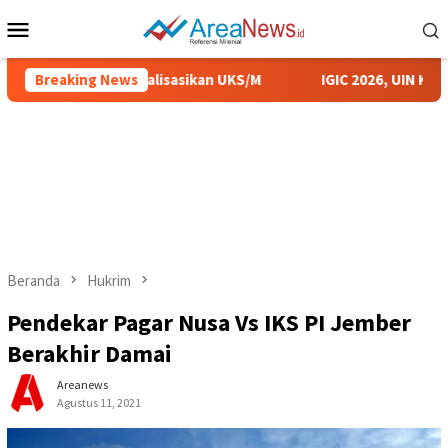
Loncat
Menu
ke
Mobile
konten
 Sumenep Sosialisasikan UKS/M
Breaking News
IGIC 2026, UIN KHAS Me
Beranda
Hukrim
Pendekar Pagar Nusa Vs IKS PI Jember
Berakhir Damai
Areanews
Agustus 11, 2021