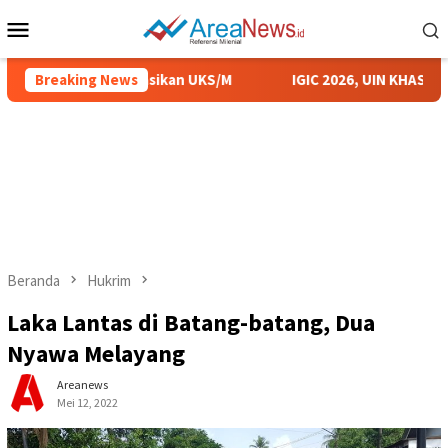
Loncat
Menu
ke
Mobile
konten
menep Sosialisasikan UKS/M
Breaking News
IGIC 2026, UIN KHAS Mendu
Beranda
Hukrim
Laka Lantas di Batang-batang, Dua
Nyawa Melayang
Areanews
Mei 12, 2022